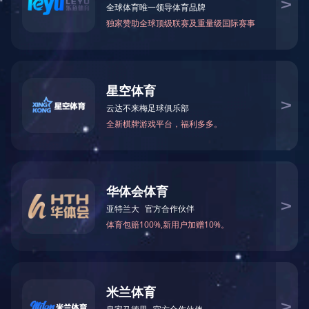
导读：
立轴行星式搅拌机是强制式搅拌机的一种，广泛应用于一些大
型的混凝土搅拌站设备当中。 多用于干硬性混凝土（碾压混凝土）的
搅拌。
在一整套完整的混凝土搅拌站设备中，主机混凝土搅拌机承担了混凝土
搅拌的主要功能，且目前搅拌站设备中所用的主机通常以强制式搅拌机为
主，其强制搅拌的原理在搅拌效率和效 果上都有着出色的表现，强制式搅
拌机类型有多种形式，有立轴和卧轴之分，还有单轴与双 轴之分，今天主
要介绍一下立轴行星式搅拌机的主要结构设计。