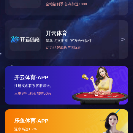
所谓定轴式就是轴仅自转不公转，转盘旋转而实现搅拌，能耗较大；而
定盘式搅拌 机就是盘不动，由立轴的公转与自转带动搅拌机运动，实现搅
拌。而搅拌机的主要搅拌系统 的设计和工作原理都是基本一样的，同样是
通过搅拌臂和搅拌叶片来完成对物料的混合搅 拌，它们固定在从动盘和行