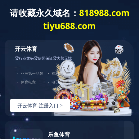
乐鱼·体育-乐鱼(中国)一站式服务官方网
站
0371-64617315
乐鱼体育
您现在所在的位置：
-
-
乐鱼·体育-乐鱼(中国)一站式服务官方网站
乐鱼体育
技术知识
最新动态
企业新闻
行业新闻
技术知识
技术知识
郑州建新立轴行星式搅拌机结构设计与工作原理
文章来源：建新机械 发布时间：2019-12-29 16:54:07