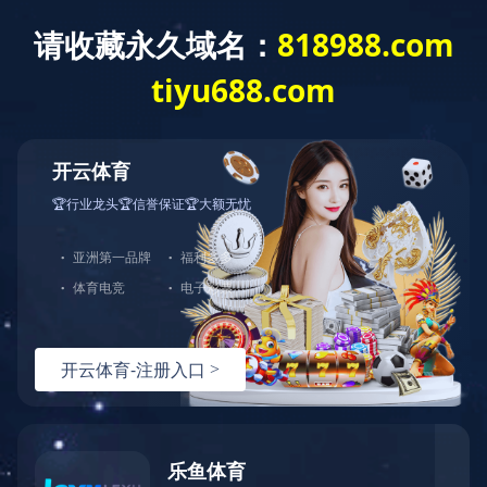
乐鱼·体育-乐鱼(中国)一站式服务官方网
站
0371-64617315
乐鱼体育
您现在所在的位置：
-
-
乐鱼·体育-乐鱼(中国)一站式服务官方网站
乐鱼体育
企业新闻
最新动态
企业新闻
行业新闻
技术知识
企业新闻
2024年郑州建新机械中秋节放假通知
文章来源：建新机械 发布时间：2024-09-14 14:14:04