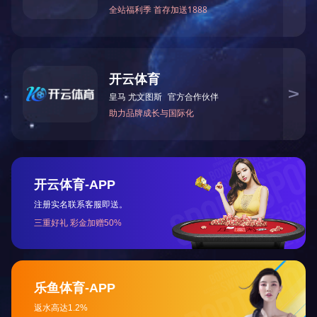
企业动态
值此辞旧迎新之际，谨向全体员工及家人致以最诚挚的
2026-02-09
节日问候与新春祝福！
两台JS1500强制式混凝土搅拌机装车发往秘鲁
2025-02-11
郑州建新机械恭祝大家新春快乐
2025-01-21
2024年上海宝马展在11月29日成功落下帷幕
2024-12-02
郑州建新机械正在上海宝马展参展
2024-11-26
建新机械欢迎您参加2024年上海宝马展
2024-10-11
相关新闻
适合在乡镇建设的小型混凝土搅拌站多少钱一套？
2020-05-21
投资一套HZS180混凝土搅拌站需要多少钱？
2020-04-24