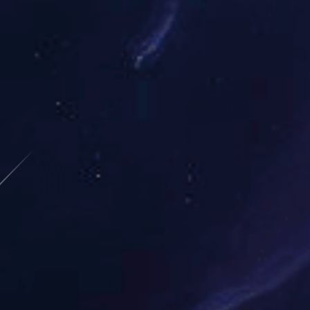
紧凑型立轴移动站设备结构紧凑整机设计符合环
且移动灵活，拆卸方便，能够活动于各个不同的施工
紧凑型立轴移动站
生产能力：≤20m³/h~≤180m³/h
了解详情