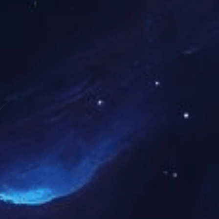
砂浆生产设备
砂浆生产线主要由原料储存系统、配料称重系统
动从储料仓中按配比提取原料，原料经配重后依次进
轻质砂浆生产线
生产能力：年产1.5万吨-年产11万吨
生产
了解详情