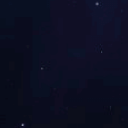
强制式混凝土搅拌机
建新机械JS强制式混凝土搅拌机在结合了国内
配套主机，是一种高效率机型，应用非常广泛。
JS3000混凝土搅拌机
生产能力：≤150m³/h