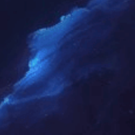
户前期投资成本，也可随意在多个施工现场转场，该设
同的产量选择。