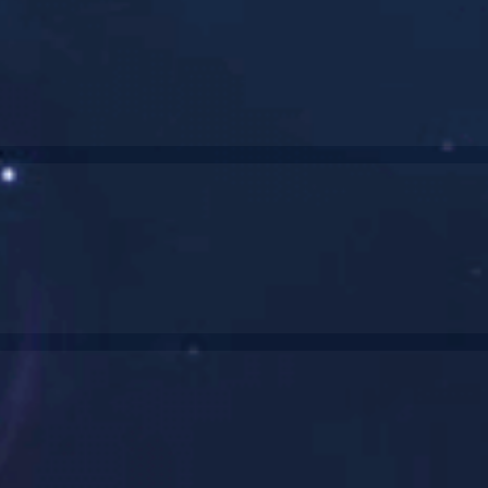
的预制厂中，是生产商品混凝土的理想设备。
HZS270混凝土搅拌站
HZS240混凝土搅拌
生产能力：270m³/h
生产能力：240m3/h
了解详情
了解详情