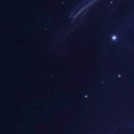
配料搅拌一体机
配料搅拌一体机是集配料与搅拌为一体的新型搅
备采用全自动化系统，仅需一人便可操作，为客户最
配料搅拌一体机
生产能力：≤20m³/h~≤180m³/h
了解详情