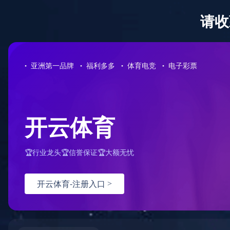
乐鱼体育
欢迎访问乐鱼·体育-乐鱼(中国)一站式服务官方网站 官方网站！全国
15738819315
产品中心
您现在所在的位置：
乐鱼·体育-乐鱼(中国)一站式服务官方网站
产品列表
混凝土搅拌站
免基础搅拌站
移动式
立轴行星式搅拌机
混凝土搅拌车
混
混凝土搅拌站
混凝土搅拌站主机采用JS强制式混凝土搅拌机