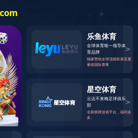
官方微信
Language
服务支持
关于建新
联系我们
定土拌和站
强制式混凝土搅拌机
更多型号
生产效率高，搅拌时间短，而且外形美观，广泛用于