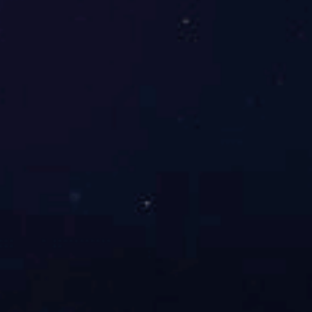
外优质的技术之后不仅具备了单机独立作业和与PLD系列配料机组成
JS2000混凝土搅拌机
JS1500混凝土搅拌机
生产能力：≤120m³/h
生产能力：≤90m³/h