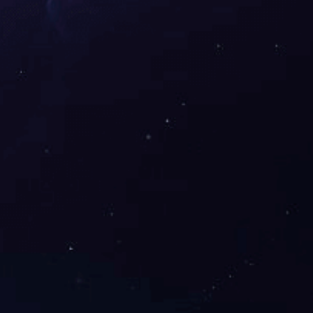
生产能力：90m3/h
混凝土搅拌
案例简介：8月1日，郑州建新机械90混凝土搅拌站
进的搅拌站
正式交付客户，经过半个月的安装调试，正式投产
运行。
站
乐鱼·体育-乐鱼(中国)一站式服务官方网站
设备发货现
郑州建新120混凝土搅拌站发往广东湛江