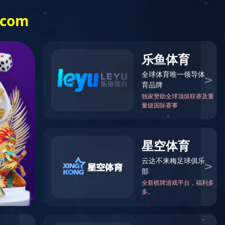
官方微信
Language
服务支持
关于建新
联系我们
定土拌和站
强制式混凝土搅拌机