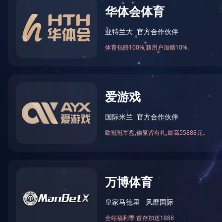
轻质砂浆生产线
生产能力：年产1.5万吨-年产11万吨
生产
查看详情