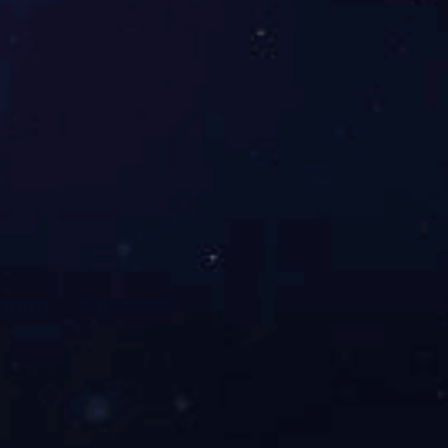
线准备发货
下一篇：2024年郑州建新机械春节放假通知
相关新闻
2026-02-09
适合在乡镇建设的小型混凝土搅拌站多少钱一套？
20
2025-02-11
投资一套HZS180混凝土搅拌站需要多少钱？
20
2025-01-21
建新机械HZS240混凝土搅拌站设备详细配置及报价
20
2024-12-02
建立一套郑州HZS60混凝土搅拌站投资利润如何
20
2024-11-26
混凝土搅拌站设备中配料机开关故障处理方法
20
2024-10-11
建新机械混凝土搅拌站设备赢得客户好口碑
20
解决方案
新闻资讯