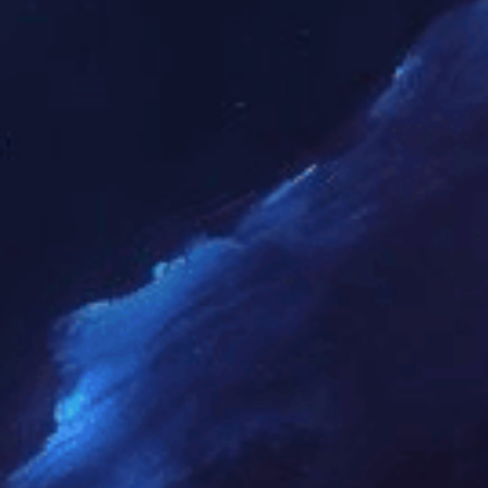
稳定土拌和站配置方案
国际合作项目
查看更多案例与方案>>