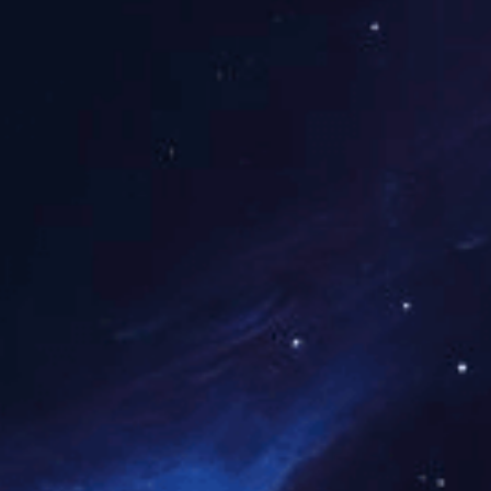
本次展会建新机械参展产品是我公司畅销的立轴行星式搅拌
片也可以根据磨损情况调转方向再行使用，保证设备的低故
预制构件、管桩、耐火材料、冶金、水玻璃、陶板、陶粒等