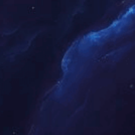
机，该设备能够实现全方位360度无死角搅拌，确保物料搅拌更均匀，同时
障运行和易损件率的使用。该设备广泛的适用于高标号混凝土、轻质混凝土、水
行业。