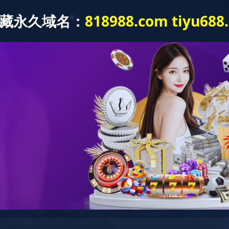
乐鱼体育
统一服务电话：0371-64617315 400-612-5012
乐鱼·体育-乐鱼
乐鱼体育
产品中心
案例与方案
(中国)一站式服
-
-
乐鱼体育
企业新闻
务官方网站