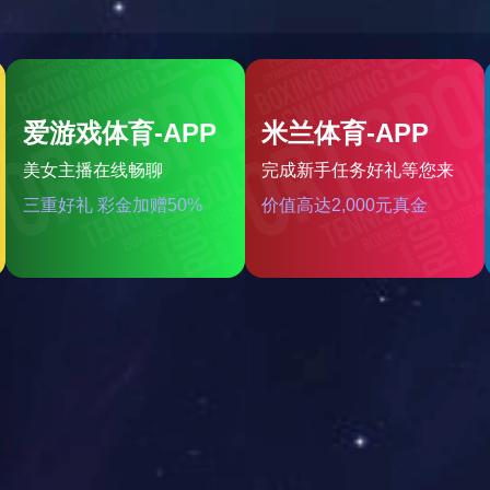
厂商，是业内规模盛大、影响力广泛的知名展览之一。作为一家有着多年经验
并针对客户需求推荐合适的机械产品。因此在展会首日，建新机械展位上就迎来
，我们得益于此次展会，进行了很多技术沟通与交流，也受到了很多客商的参观