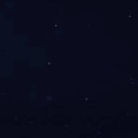
20-05-21
20-04-24
20-04-08
20-03-28
20-01-11
20-01-09
服务与支持
联系我们