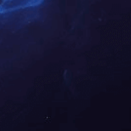
其搅拌叶
泥管、