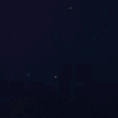
240混凝土搅拌站设备发货现场
1500立轴行星式搅拌机作为主机设
备发货现场
湖北仙桃WBZ300稳定土拌合站设
郑州建新120混凝土搅拌站发往广
备发货现场
东湛江
客户案例