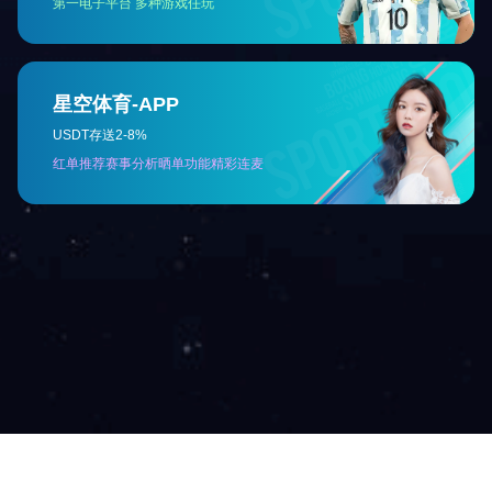
在激烈的市场竞争中，不断强化自身的创新理念，提升产品质
量档次，完善市场服务体系，努力满足客户的所有需求，回报客户的
电话
微信
厚爱，把公司建设成新型的现代化制造企业，为民族工业的发展做出
留言询价
自己的贡献。