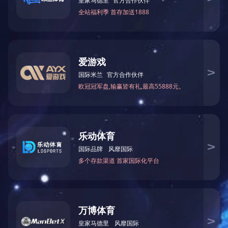
YHZS移动式混凝土搅拌站、干混砂浆设备、JS混凝土搅拌机、MPC立
轴行星式搅拌机、PLD混凝土配料机、WBZ稳定土拌合站设备。三十
余载的拼搏与奋斗，成就了信誉至上、品质卓越、服务贴心、享誉国
内外的"建新"品牌，也走出了一条高新产品、经济效益与环境保护可
持续发展的"建新"特色之路，为我国机械制造行业的发展与繁荣做出
了创造性的贡献。