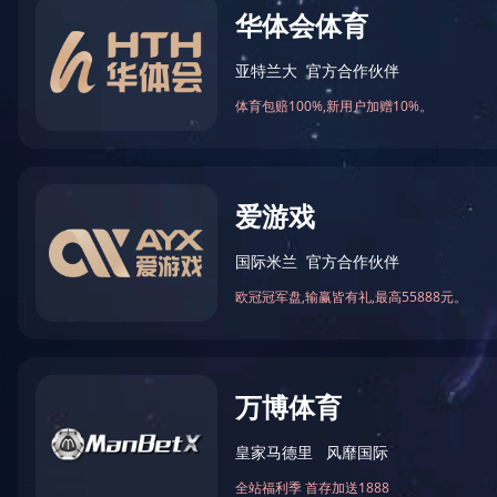
JS750强制
文章来源：建新机
导读：
JS750强制式混凝土搅拌机是JS系列搅拌机的其中
作为一种高性能率的混凝土搅拌设备，JS强制式混凝土搅拌