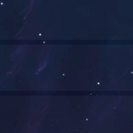
式混凝土搅拌机时产多少方价格多少钱
械 发布时间：2019-12-14 10:30:54
一种型号。一般多用于HZS35混凝土搅拌站当中作为主 机。
机是目前国内混凝土搅拌站最常使用的一种搅拌机。