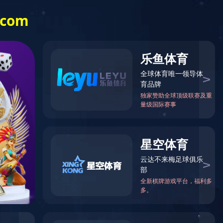
官方微信
Language
服务支持
关于建新
联系我们