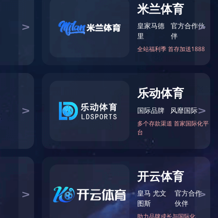
焦点资讯
电话咨询
建新机械携新型立轴混凝土搅拌机隆重亮相
南京2019中国混凝土展
郑州建新机械WBZ600稳定土拌合站发往四
川达州
微信客服
2018年印尼建筑、工程机械及矿山机械展
览会即将开展
建新混凝土搅拌机亮相上海宝马展备受关注
2016上海宝马展郑州建新机械邀您共襄未
来
经典案例