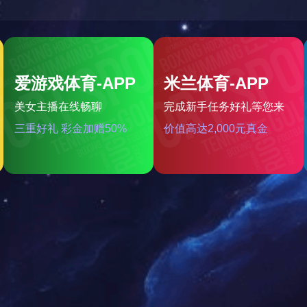
能，在率搅拌的同时还能够确保物料搅拌均匀，搅拌出来的混凝土和易性和坍落
一般多用于HZS35混凝土搅拌站当中作为主 机。750搅拌机出料容量750L，
 要的部分就是其搅拌系统，包括搅拌轴、搅拌臂、搅拌叶片以及衬板。建新JS7
LD1200混凝土配料机、水泥仓、螺旋输送机以及全自动控 制系统组成HZS3