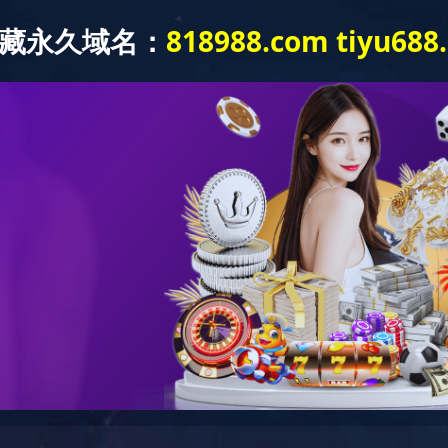
统一服务电话：0371-64617315 400-612-5012
乐鱼·体育-乐鱼
乐鱼体育
产品中心
案例与方案
(中国)一站式服
-
-
关于建新
国际合作项目
务官方网站
销会
（点击图片可放大观看）
参与此次展会，展会上我们向参观的客户和同行展示了我们新型技术研发